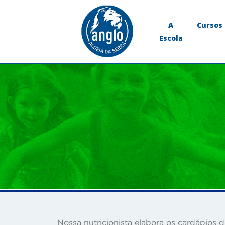
A
Cursos
Escola
Nossa nutricionista elabora os cardápios 