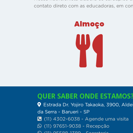
contato direto com as educadoras, em cons
Almoço
QUER SABER ONDE ESTAMOS
Estrada Dr. Yojiro Takaoka, 3900, Alde
da Serra - Barueri - SP
(11) 4302-6038 - Agende uma visita
(11) 97651-9038 - Recepção