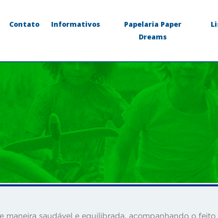
Contato
Informativos
Papelaria Paper
L
Dreams
de maneira saudável e equilibrada, acompanhando o feito