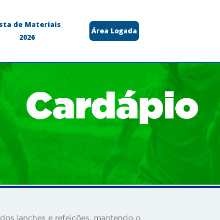
ista de Materiais
Área Logada
2026
 dos lanches e refeições, mantendo o