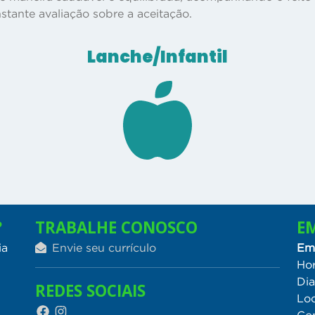
tante avaliação sobre a aceitação.
Lanche/Infantil
?
TRABALHE CONOSCO
E
ia
Envie seu currículo
Em
Hor
Dia
REDES SOCIAIS
Loc